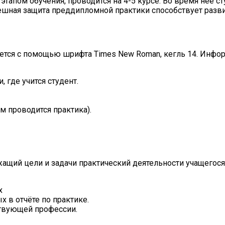
тапом обучения, проводится на 4-5 курсе. Во время неё с
шная защита преддипломной практики способствует разви
яется с помощью шрифта Times New Roman, кегль 14. Инфор
 где учится студент.
м проводится практика).
ащий цели и задачи практический деятельности учащегося
х
х в отчёте по практике.
ствующей профессии.