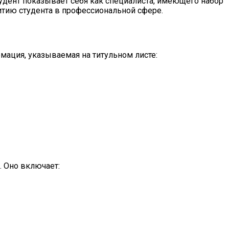
тудент показывает себя как специалиста, имеющего набор
тию студента в профессиональной сфере.
мация, указываемая на титульном листе:
. Оно включает: