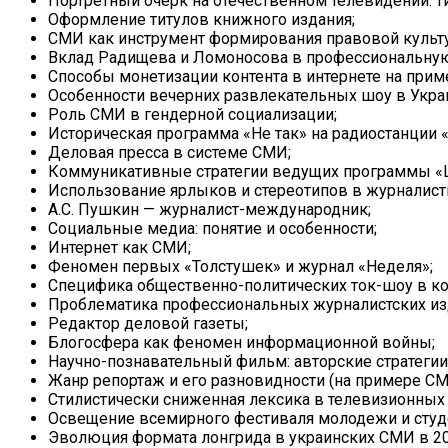
Портретный очерк на отечественном телевидении: т
Оформление титулов книжного издания;
СМИ как инструмент формирования правовой культ
Вклад Радищева и Ломоносова в профессиональную
Способы монетизации контента в интернете на прим
Особенности вечерних развлекательных шоу в Укра
Роль СМИ в гендерной социализации;
Историческая программа «Не так» на радиостанции 
Деловая пресса в системе СМИ;
Коммуникативные стратегии ведущих программы «Ш
Использование ярлыков и стереотипов в журналист
А.С. Пушкин — журналист-международник;
Социальные медиа: понятие и особенности;
Интернет как СМИ;
Феномен первых «Толстушек» и журнал «Неделя»;
Специфика общественно-политических ток-шоу в кон
Проблематика профессиональных журналистских из
Редактор деловой газеты;
Блогосфера как феномен информационной войны;
Научно-познавательный фильм: авторские стратегии
Жанр репортаж и его разновидности (на примере СМИ
Стилистически сниженная лексика в телевизионных
Освещение всемирного фестиваля молодежи и студе
Эволюция формата лонгрида в украинских СМИ в 20