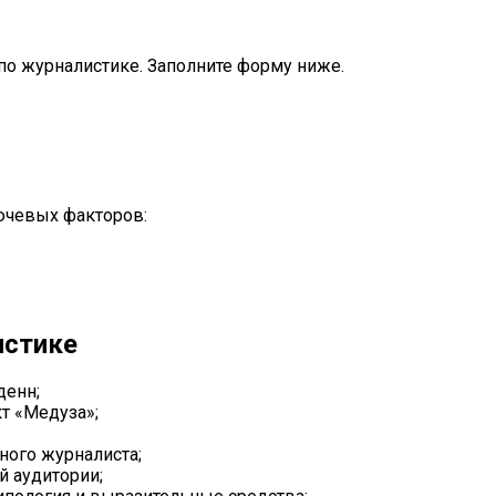
о журналистике. Заполните форму ниже.
лючевых факторов:
истике
денн;
т «Медуза»;
ного журналиста;
й аудитории;