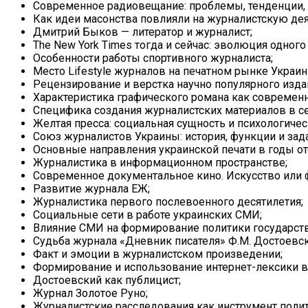
Современное радиовещание: проблемы, тенденции,
Как идеи масонства повлияли на журналистскую дея
Дмитрий Быков — литератор и журналист;
The New York Times тогда и сейчас: эволюция одног
Особенности работы спортивного журналиста;
Место Lifestyle журналов на печатном рынке Украин
Рецензирование и верстка научно популярного издан
Характеристика графического романа как современн
Специфика создания журналистских материалов в се
Желтая пресса: социальная сущность и психологиче
Союз журналистов Украины: история, функции и зада
Основные направления украинской печати в годы от
Журналистика в информационном пространстве;
Современное документальное кино. Искусство или 
Развитие журнала ЕЖ;
Журналистика первого послевоенного десятилетия;
Социальные сети в работе украинских СМИ;
Влияние СМИ на формирование политики государств
Судьба журнала «Дневник писателя» Ф.М. Достоевск
Факт и эмоции в журналистском произведении;
Формирование и использование интернет-лексики в
Достоевский как публицист;
Журнал Золотое Руно;
Журналистские расследования как инструмент полит