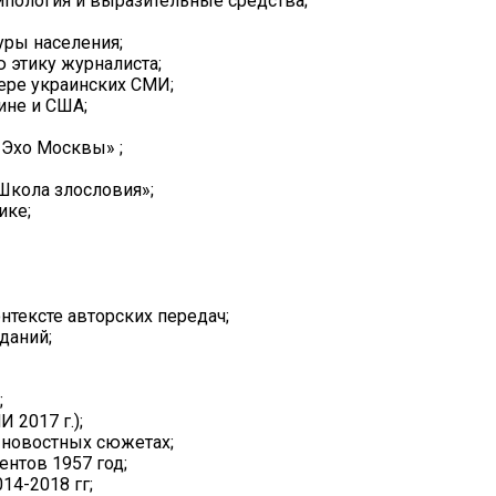
ипология и выразительные средства;
уры населения;
 этику журналиста;
ере украинских СМИ;
ине и США;
«Эхо Москвы» ;
кола злословия»;
ике;
тексте авторских передач;
даний;
;
 2017 г.);
 новостных сюжетах;
нтов 1957 год;
14-2018 гг;