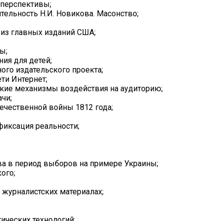
 перспективы;
тельность Н.И. Новикова. Масонство;
о из главных изданий США;
ы;
ия для детей;
ого издательского проекта;
ти Интернет;
ские механизмы воздействия на аудиторию;
чи;
ечественной войны 1812 года;
фиксация реальности;
а в период выборов на примере Украины;
ого;
 журналистских материалах;
ических технологий;