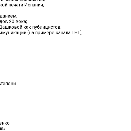
ой печати Испании;
данием;
дов 20 века;
.Дашковой как публицистов;
муникаций (на примере канала ТНТ);
степени
енко
ия»