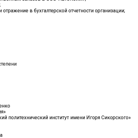
;
и отражение в бухгалтерской отчетности организации;
степени
енко
ия»
ий политехнический институт имени Игоря Сикорского»
а