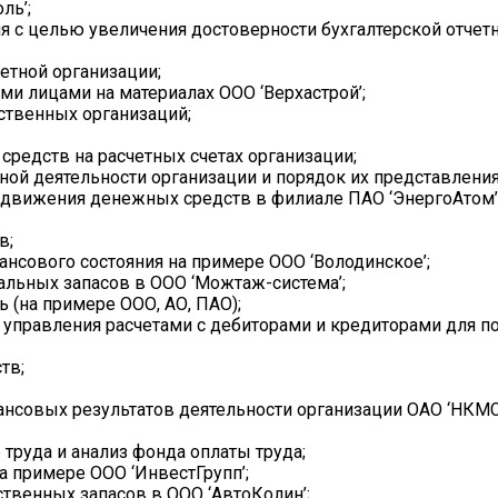
ль’;
 с целью увеличения достоверности бухгалтерской отчетно
етной организации;
ми лицами на материалах ООО ‘Верхастрой’;
ственных организаций;
средств на расчетных счетах организации;
й деятельности организации и порядок их представления 
з движения денежных средств в филиале ПАО ‘ЭнергоАтом’
в;
ансового состояния на примере ООО ‘Володинское’;
альных запасов в ООО ‘Можтаж-система’;
ь (на примере ООО, АО, ПАО);
управления расчетами с дебиторами и кредиторами для п
тв;
нансовых результатов деятельности организации ОАО ‘НКМС
 труда и анализ фонда оплаты труда;
а примере ООО ‘ИнвестГрупп’;
ственных запасов в ООО ‘АвтоКолин’;