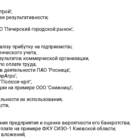
рой’;
ее результативности;
О ‘Печерский городской рынок’;
налізу прибутку на підприємстві;
нческого учета;
езультатов коммерческой организации;
по оплате труда;
в деятельности ПАО ‘Росница’;
рАгро’;
Полісся-кріт’;
ии на примере ООО ‘Снижниці’;
ельности их использования;
ств;
ния предприятия и оценке вероятности его банкротства;
й плате на примере ФКУ СИЗО-1 Киевской области;
х вложений;