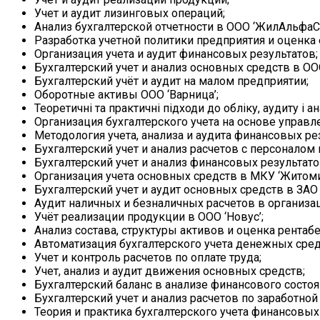
Учет и аудит лизинговых операций;
Анализ бухгалтерской отчетности в ООО ‘ЖилАльфаСт
Разработка учетной политики предприятия и оценка 
Организация учета и аудит финансовых результатов;
Бухгалтерский учет и анализ основных средств в ОО
Бухгалтерский учёт и аудит на малом предприятии;
Оборотные активы ООО ‘Варница’;
Теоретичні та практичні підходи до обліку, аудиту і а
Организация бухгалтерского учета на основе управле
Методология учета, анализа и аудита финансовых р
Бухгалтерский учет и анализ расчетов с персоналом 
Бухгалтерский учет и анализ финансовых результато
Организация учета основных средств в МКУ ‘Житоми
Бухгалтерский учет и аудит основных средств в ЗАО ‘
Аудит наличных и безналичных расчетов в организац
Учёт реализации продукции в ООО ‘Новус’;
Анализ состава, структуры активов и оценка рентаб
Автоматизация бухгалтерского учета денежных сред
Учет и контроль расчетов по оплате труда;
Учет, анализ и аудит движения основных средств;
Бухгалтерский баланс в анализе финансового состоя
Бухгалтерский учет и анализ расчетов по заработно
Теория и практика бухгалтерского учета финансовы