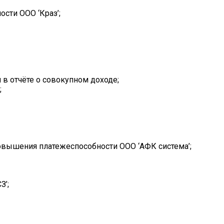
сти ООО ‘Краз’;
в отчёте о совокупном доходе;
;
овышения платежеспособности ООО ‘АФК система’;
З’;