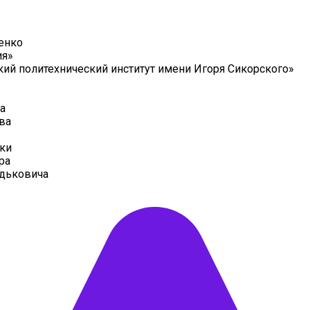
енко
ия»
ий политехнический институт имени Игоря Сикорского»
а
ва
ки
ра
дьковича