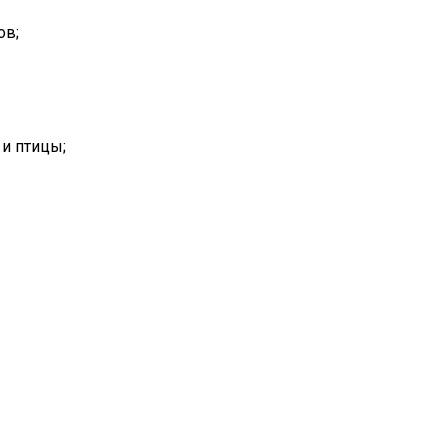
ов;
и птицы;