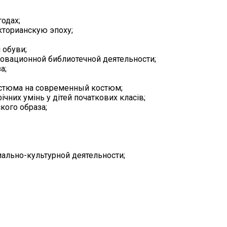
одах;
кторианскую эпоху;
 обуви;
овационной библиотечной деятельности;
а;
остюма на современный костюм;
них умінь у дітей початкових класів;
кого образа;
льно-культурной деятельности;