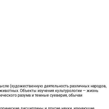
смысле (художественную деятельность различных народов,
х животных. Объекты изучения культурологии — жизнь
еческого разума и темные суеверия, обычаи
орические дисциплины и другие науки, изучающие