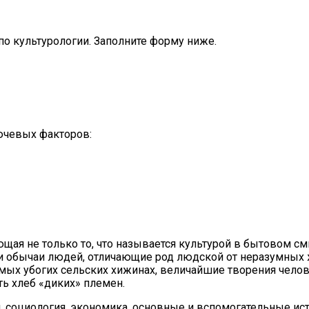
о культурологии. Заполните форму ниже.
лючевых факторов:
ющая не только то, что называется культурой в бытовом 
ки и обычаи людей, отличающие род людской от неразумны
мых убогих сельских хижинах, величайшие творения челов
 хлеб «диких» племен.
социология, экономика, основные и вспомогательные ист