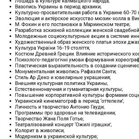
Лошадь в культуре калмыцкого народа;
Вазопись Украины в период архаики;
Культурно-просветительная работа в Украине 60-70 г
Эволюция и актёрское искусство мюзик-холла в Ви
М. Фокин и его постановки в Мариинском театре;
Разработка эскизной коллекции женской свадебной
Молодежные социокультурные акции в системе инн
Художественный образ женского платья эпохи джаз
Культура України 16-19 століття;
Костюм Древней Греции. Влияние исторического к
Психолого-педагогічні умови формування хореографіч
Пластическая выразительность в создании сценичес
Монументальная живопись Рафаэля Санти;
Стиль Ар Деко и ювелирные украшения;
Внешняя культурная политика Украины;
Естественнонаучная и гуманитарная культуры;
Повышение корпоративной культуры формами социа
Украинский кинематограф в период ‘оттепели’;
Личность и творчество Антонио Гауди;
Программы про здоровье на телевидении;
Творчество Жана Поля Готье;
Театралізований концерт ‘Ожилі іграшки’;
Колорит в живописи;
Модернизм в украинской культуре;