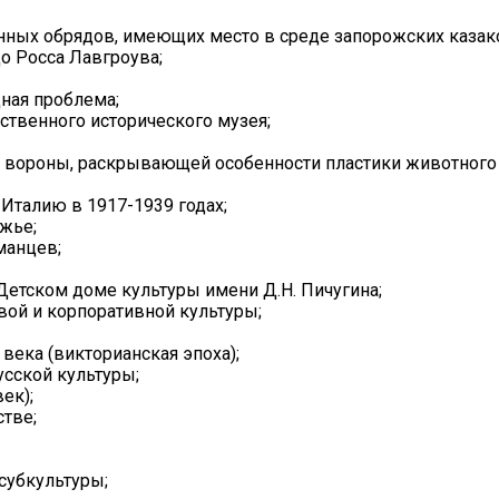
ных обрядов, имеющих место в среде запорожских казак
о Росса Лавгроува;
ная проблема;
ственного исторического музея;
 вороны, раскрывающей особенности пластики животного 
Италию в 1917-1939 годах;
ожье;
манцев;
Детском доме культуры имени Д.Н. Пичугина;
ой и корпоративной культуры;
века (викторианская эпоха);
сской культуры;
ек);
тве;
субкультуры;