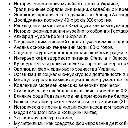
История становления музейного дела в Украине;
Традиционные обряды инициации, свадебных и воен
Эволюция органического дизайна: от Алвара Аалто д
Дослідження костюму 40-х років ХХ сторіччя;
Расхищение памятников Камбоджи как международ
История формирования музейного собрания Государ
Альфред Рудольфович Эберлинг;
Создание анимационной сцены с участием лошади и
Анализ основных тенденций моды 80-х годов;
Социокультурный контекст украинской эмиграции в 
Интерьер кафе здорового питания ‘Степь’ в г. Запор
Культурогенез и религиозные воззрения северогер
Эволюция форм храмового зодчества Украины;
Организация социально-культурной деятельности в 
Межкультурная коммуникация как инструмент делов
Коллекция моделей женских вечерних причесок;
Стилистические особенности английской мебели XIX 
Влияние рода Радзивиллов на формирование белору
Болонский университет на заре своего развития (XI в
Исторические песни в украинском народном творчес
Модэн сяоцзе: новые женщины Китая;
Украинская цензура в кино;
Мультфильмы как средство формирования детской 