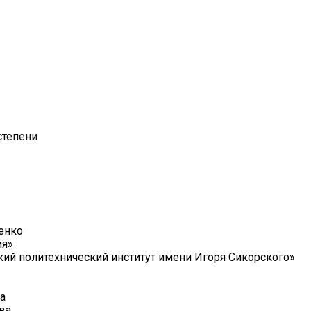
степени
енко
ия»
ий политехнический институт имени Игоря Сикорского»
а
ва