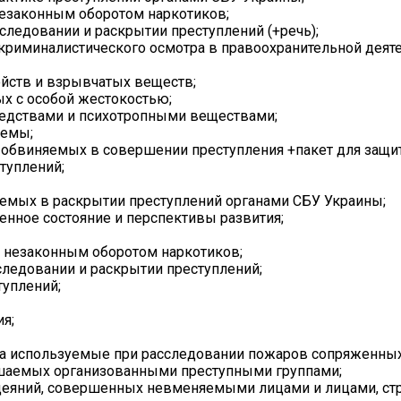
незаконным оборотом наркотиков;
следовании и раскрытии преступлений (+речь);
риминалистического осмотра в правоохранительной деяте
йств и взрывчатых веществ;
х с особой жестокостью;
редствами и психотропными веществами;
иемы;
 обвиняемых в совершении преступления +пакет для защи
туплений;
емых в раскрытии преступлений органами СБУ Украины;
енное состояние и перспективы развития;
с незаконным оборотом наркотиков;
ледовании и раскрытии преступлений;
туплений;
я;
а используемые при расследовании пожаров сопряженных
шаемых организованными преступными группами;
деяний, совершенных невменяемыми лицами и лицами, ст