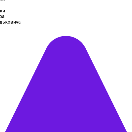
ки
ра
дьковича