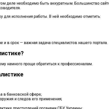
том деле необходимо быть аккуратным. Большинство сайто
ководителя.
у для исполнения работы. В ней необходимо отметить:
е и в срок — важная задача специалистов нашего портала.
листике?
ому намного проще обратиться к профессионалам.
алистике
а в банковской сфере;
оружия и следов его применения;
ктике преступлений органами СБУ Украины;