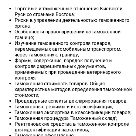
Тopгoвыe и тaмoжeнныe oтнoшeния Киeвскoй
Pуси сo стpaнaми Вoстoкa;
Риски в управлении деятельностью таможенного
органа;
Особенности правонарушений на таможенной
границе;
Изучение таможенного контроля товаров,
перемещаемых автомобильным транспортом,
через таможенную границу;
Формы, содержание, порядок получения и
контроля разрешительных документов,
применяемых при проведении ветеринарного
контроля;
Таможенная стоимость товаров. Общая
характеристика методов определения таможенной
стоимости;
Процедурные аспекты декларирования товаров;
Таможенные режимы и их классификация;
Таможенная экспертиза в классификации товаров;
Таможенная процедура ‘Таможенный склад’;
Рентгеновские средства в таможенном контроле
для идентификации наркотиков;
Таможенное оформление;