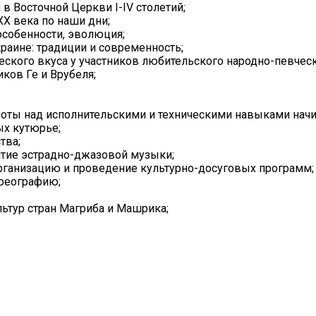
 Восточной Церкви I-IV столетий;
X века по наши дни;
особенности, эволюция;
аине: традиции и современность;
ского вкуса у участников любительского народно-певческ
ков Ге и Врубеля;
боты над исполнительскими и техническими навыками нач
ых кутюрье;
тва;
итие эстрадно-джазовой музыки;
организацию и проведение культурно-досуговых программ;
ореографию;
ьтур стран Магриба и Машрика;