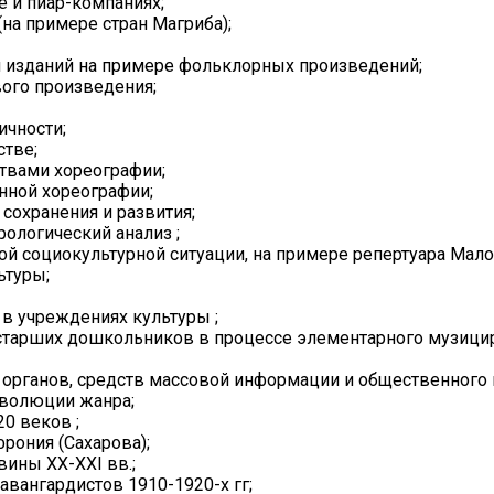
 и пиар-компаниях;
на примере стран Магриба);
и изданий на примере фольклорных произведений;
ого произведения;
ичности;
стве;
твами хореографии;
нной хореографии;
сохранения и развития;
ологический анализ ;
й социокультурной ситуации, на примере репертуара Малог
ьтуры;
в учреждениях культуры ;
старших дошкольников в процессе элементарного музици
органов, средств массовой информации и общественного 
эволюции жанра;
0 веков ;
рония (Сахарова);
ины XX-XXI вв.;
авангардистов 1910-1920-х гг;