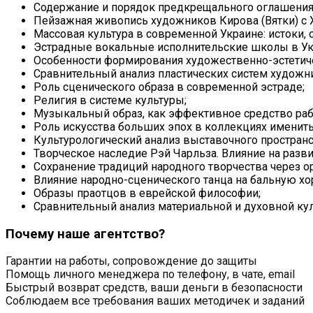
Содержание и порядок предкрещального оглашения в
Пейзажная живопись художников Кирова (Вятки) с X
Массовая культура в современной Украине: истоки, 
Эстрадные вокальные исполнительские школы в Укр
Особенности формирования художественно-эстетиче
Сравнительный анализ пластических систем художни
Роль сценического образа в современной эстраде;
Религия в системе культуры;
Музыкальный образ, как эффективное средство ра
Роль искусства больших эпох в коллекциях именит
Культурологический анализ выставочного пространс
Творческое наследие Рэй Чарльза. Влияние на разв
Сохранение традиций народного творчества через 
Влияние народно-сценического танца на бальную х
Образы праотцов в еврейской философии;
Сравнительный анализ материальной и духовной кул
Почему наше агентство?
Гарантии на работы, сопровождение до защиты
Помощь личного менеджера по телефону, в чате, email
Быстрый возврат средств, ваши деньги в безопасности
Соблюдаем все требования ваших методичек и заданий