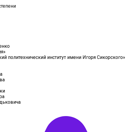
степени
енко
ия»
ий политехнический институт имени Игоря Сикорского»
а
ва
ки
ра
дьковича