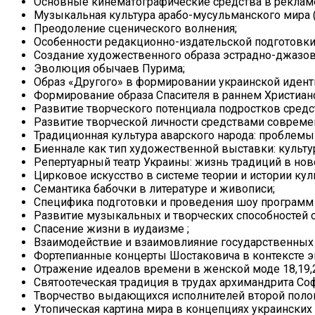
Основные кинематографические средства в рекламе
Музыкальная культура арабо-мусульманского мира (
Преодоление сценического волнения;
Особенности редакционно-издательской подготовк
Создание художественного образа эстрадно-джазов
Эволюция обычаев Пурима;
Образ «Другого» в формировании украинской идент
Формирование образа Спасителя в раннем Христиан
Развитие творческого потенциала подростков средс
Развитие творческой личности средствами совреме
Традиционная культура аварского народа: проблемы 
Биеннале как тип художественной выставки: культур
Репертуарный театр Украины: жизнь традиций в ново
Цирковое искусство в системе теории и истории кул
Семантика бабочки в литературе и живописи;
Специфика подготовки и проведения шоу программ 
Развитие музыкальных и творческих способностей 
Спасение жизни в иудаизме ;
Взаимодействие и взаимовлияние государственных 
Фортепианные концерты Шостаковича в контексте 
Отражение идеалов времени в женской моде 18,19,2
Святоотеческая традиция в трудах архимандрита Соф
Творчество выдающихся исполнителей второй полов
Утопическая картина мира в концепциях украинских 