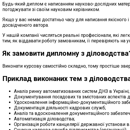
Будь-який диплом є написанням науково-дослідних матері
погоджувати зі своїм науковим керівником.
Якщо у вас немає достатньо часу для написання якісного 
досвідченого автора.
У нашій компанії числяться реальні професіонали, які ле
тим, як віддавати роботу замовникам, її перевіряють на ун
Як замовити дипломну з діловодства
Виконати курсову самостійно складно, тому простіше звер
Приклад виконаних тем з діловодств
Аналіз ринку автоматизованих систем ДНЗ в Україні;
Документування посадових та змістовних аспектів д
Удосконалення інформаційно-документаційного забе
Документація діяльності кадрових служб;
Аналіз та вдосконалення документаційного забезпеч
Автоматизація діловодства;
Організація роботи канцелярії державної установи в р
Сучасна кадрова служба підприємства (організації);