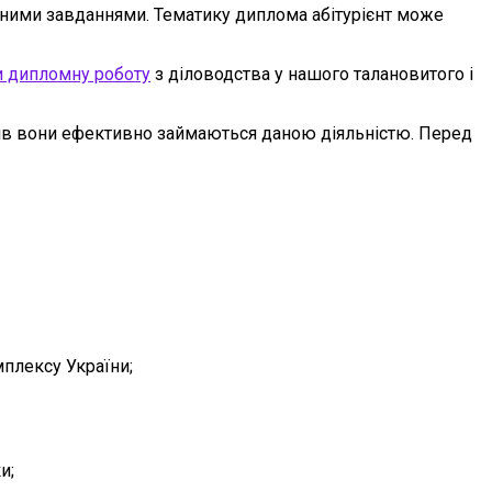
ичними завданнями. Тематику диплома абітурієнт може
и дипломну роботу
з діловодства у нашого талановитого і
оків вони ефективно займаються даною діяльністю. Перед
плексу України;
и;