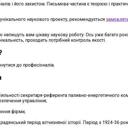
алів і його захистом. Письмова частина є теорією і практ
і унікального наукового проекту, рекомендується
замовлят
гко напишуть вам цікаву наукову роботу. Ось уже багато р
ікальність, проходить потрібний контроль якості.
?
нутися до професіоналів.
а
іяльності секретаря-референта паливно-енергетичного ком
зпечення управління;
ення фірми;
адянський період вітчизняної історії. Період з 1924-36 рок