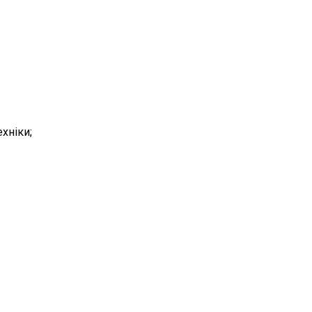
хніки;