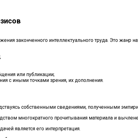
езисов
ения законченного интеллектуального труда. Это жанр н
;
щения или публикации;
ния с иными точками зрения, их дополнения.
одствуясь собственными сведениями, полученными эмпири
едством многократного прочитывания материала и вычлен
ачей является его интерпретация.