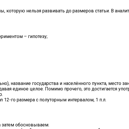
ы, которую нельзя развивать до размеров статьи. В анали
риментом – гипотезу;
о), название государства и населённого пункта, место зан
давая единое целое. Помимо прочего, это достигается уп
р.
 12-го размера с полуторным интервалом, 1 п.л.
а затем обосновываем.